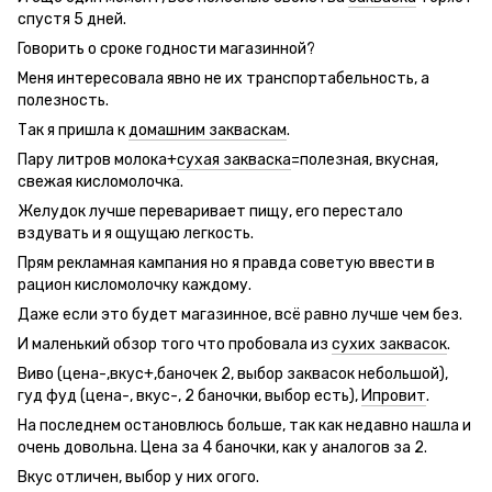
спустя 5 дней.
Говорить о сроке годности магазинной?
Меня интересовала явно не их транспортабельность, а
полезность.
Так я пришла к
домашним закваскам
.
Пару литров молока+
сухая закваска
=полезная, вкусная,
свежая кисломолочка.
Желудок лучше переваривает пищу, его перестало
вздувать и я ощущаю легкость.
Прям рекламная кампания но я правда советую ввести в
рацион кисломолочку каждому.
Даже если это будет магазинное, всё равно лучше чем без.
И маленький обзор того что пробовала из
сухих заквасок
.
Виво (цена-,вкус+,баночек 2, выбор заквасок небольшой),
гуд фуд (цена-, вкус-, 2 баночки, выбор есть),
Ипровит
.
На последнем остановлюсь больше, так как недавно нашла и
очень довольна. Цена за 4 баночки, как у аналогов за 2.
Вкус отличен, выбор у них огого.