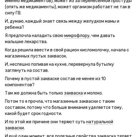
именно медикаментов), может из за перенесенной простуды
(опять же медикаменты), может организм работает не так в
силу ГВ.
И, думаю, каждый знает связь между желудком мамы и
ребенка?
Я предпочла наладить свою
микрофлору
, чем давать
малышке лекарства.
Когда решила ввести в свой рацион кисломолочку, начала с
магазинных пустых заквасок.
И, неспешно попивая на кухне, перевернула бутылку
заглянуть на состав.
Почему в пустой закваске состав не менее из 10
компонентов?
Там же должна быть только
закваска
и молоко.
Потом то я прочла, что магазинные закваски с таким
составом, потому что больше внимания уделяется тому,
какой будет срок годности.
И по этой же причине они теряют суть
натуральной
закваски
.
И ещё один момент, все полезные свойства
закваска
теряет