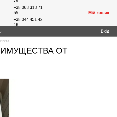
79
+38 063 313 71
Мій кошик
55
+38 044 451 42
16
Вхід
ог
Передзвонити вам?
ОГУРТА
ПРЕИМУЩЕСТВА ОТ