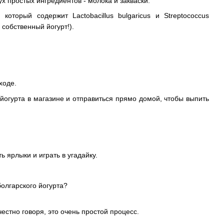
х простых ингредиентов - молока и закваски.
оторый содержит Lactobacillus bulgaricus и Streptococcus
 собственный йогурт!).
ходе.
 йогурта в магазине и отправиться прямо домой, чтобы выпить
ь ярлыки и играть в угадайку.
болгарского йогурта?
честно говоря, это очень простой процесс.