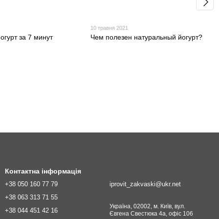
10 травня 2021
огурт за 7 минут
Чем полезен натуральный йогурт?
Контактна інформація
+38 050 160 77 79
iprovit_zakvaski@ukr.net
+38 063 313 71 55
Україна, 02002, м. Київ, вул.
+38 044 451 42 16
Євгена Свестюка 4а, офіс 106