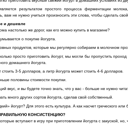
гко приготовить вкусный свежий йогурт в домашних условиях из дву
является результатом простого процесса ферментации молока, к
сь, вам не нужно учиться произносить эти слова, чтобы сделать свой
е и дешевле
ома настолько же дорог, как его можно купить в магазине?
умывается о покупке йогурта.
сновных продуктов, которые мы регулярно собираем в молочном про
колько просто приготовить йогурт, мы могли бы пропустить проход
ного домашнего йогурта.
стоить 3-5 долларов, а литр йогурта может стоить 4-6 долларов.
ньше половины стоимости покупки.
 вкус, и вы будете точно знать, что у вас - больше не нужно читат
ть много других сортов йогурта, сделав свой собственный.
кий» йогурт? Для этого есть культура. А как насчет греческого или 
 ПРАВИЛЬНУЮ КОНСИСТЕНЦИЮ?
которые вступают в игру при приготовлении йогурта с закуской, но, 