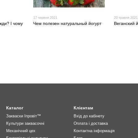
17 червня 2021
20 травня 2021
жди? І чому
Чем полезен натуральный йогурт
Веганский й
Каталог
Клієнтам
Закваски Іпровіт™
Вхід до кабінету
Культури заквасочні
Оплата і доставка
Механічний цех
Контактна інформація