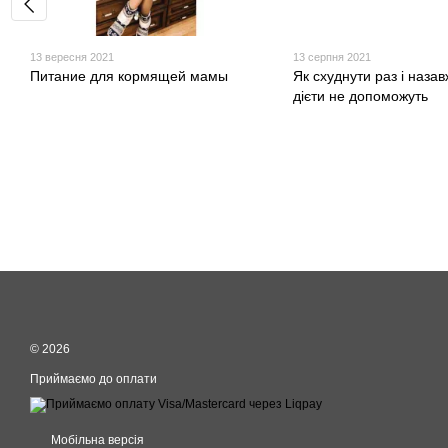
13 вересня 2021
13 серпня 2021
Питание для кормящей мамы
Як схуднути раз і назав
дієти не допоможуть
© 2026
Приймаємо до оплати
Мобільна версія