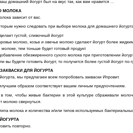
ваш домашний йогурт был на вкус так, как вам нравится ...
О МОЛОКА
лока зависит от вас.
оторым нужно следовать при выборе молока для домашнего йогурта 
делает густой, сливочный йогурт
ровье молоко, козье и овечье молоко сделают йогурт более жидким
молоке, тем тоньше будет готовый продукт.
добавление обезжиренного сухого молока при приготовлении йогурт
ли вы будете готовить йогурт, то получится более густой йогурт по-
 ЗАКВАСКИ ДЛЯ ЙОГУРТА
 йогурта, мы предлагаеи всем попробовать закваски Ипровит.
аилучшим образом соответствует вашим личным предпочтениям.
 в том, чтобы живые бактерии в этой культуре сбраживали молоч
ет молоко свернуться.
 типа молока и количества и/или типов используемых бактериальных
 ЙОГУРТА
овить повторно.