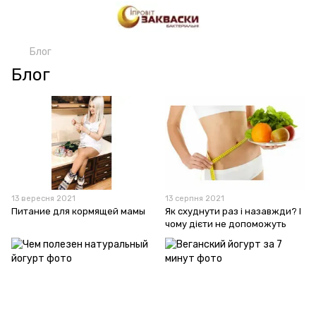
Блог
Блог
13 вересня 2021
13 серпня 2021
Питание для кормящей мамы
Як схуднути раз і назавжди? І
чому дієти не допоможуть