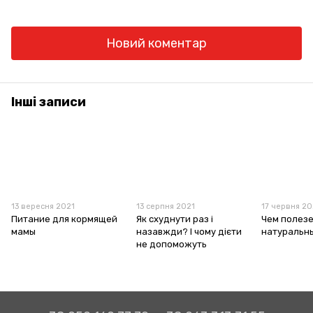
Новий коментар
Інші записи
13 вересня 2021
13 серпня 2021
17 червня 20
Питание для кормящей
Як схуднути раз і
Чем полез
мамы
назавжди? І чому дієти
натуральны
не допоможуть