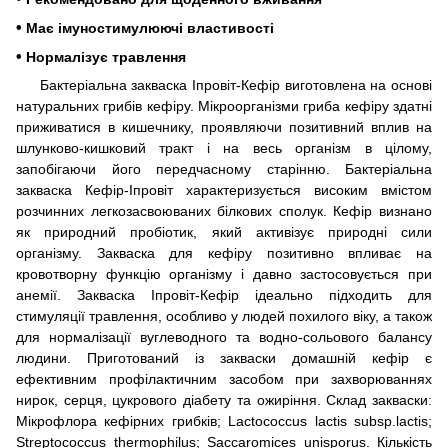
•
Має імуностимулюючі властивості
•
Нормалізує травлення
Бактеріальна закваска Іпровіт-Кефір виготовлена ​​на основі
натуральних грибів кефіру. Мікроорганізми гриба кефіру здатні
приживатися в кишечнику, проявляючи позитивний вплив на
шлунково-кишковий тракт і на весь організм в цілому,
запобігаючи його передчасному старінню. Бактеріальна
закваска Кефір-Іпровіт характеризується високим вмістом
розчинних легкозасвоюваних білкових сполук. Кефір визнано
як природний пробіотик, який активізує природні сили
організму. Закваска для кефіру позитивно впливає на
кровотворну функцію організму і давно застосовується при
анемії. Закваска Іпровіт-Кефір ідеально підходить для
стимуляції травлення, особливо у людей похилого віку, а також
для нормалізації вуглеводного та водно-сольового балансу
людини. Приготований із закваски домашній кефір є
ефективним профілактичним засобом при захворюваннях
нирок, серця, цукрового діабету та ожиріння. Склад закваски:
Мікрофлора кефірних грибків; Lactococcus lactis subsp.lactis;
Streptococcus thermophilus; Saccaromices unisporus. Кількість