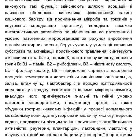
виконують такі функції: здійснюють шляхом асоціації зі
слизовою оболонкою кишечника фізіологічний захист
кишкового бар'єру від проникнення мікробів та токсинів у
внутрішнє середовище організму; володіють високою
антагоністичною активністю по відношенню до патогенних і
умовно патогенних мікроорганізмів за рахунок вироблення
органічних жирних кислот; беруть участь у утилізації харчових
субстратів та активізації пристінкового травлення; синтезують
амінокислоти та білки, вітамін К, пантотенову кислоту, вітаміни
групи В: В1 – тіамін, В2 – рибофлавін, В3 – нікотинову кислоту,
Вс – фолієву кислоту, В6 – піридоксин; сприяють посиленню
процесів всмоктування через стінки кишківника іонів кальцію,
заліза, вітаміну Д. Лактобактерії: в процесі життєдіяльності
вступають у складну взаємодію з іншими мікроорганізмами,
внаслідок чого пригнічуються гнильні та гнійні умовно
патогенні мікроорганізми, насамперед протеї, а також
збудники гострих кишкових інфекцій; у процесі нормального
метаболізму вони здатні утворювати молочну кислоту, перекис
водню, продукувати лізоцим та інші речовини; з антибіотичною
активністю: реутерин, плантаріцин, лактоцидин, лактолін; у
шлунку та тонкій кишці лактобацили у кооперації з організмом