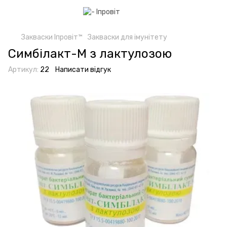
Закваски Іпровіт™
Закваски для імунітету
Симбілакт-М з лактулозою
Артикул:
22
Написати відгук