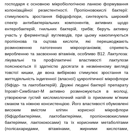
господаря є основною мікробіологічною ланкою формування
колонізаційної резистентності. Пропіоновокислі бактерії:
стимулюють зростання біфідофлори, синтезують широкий
спектр антибактеріальних компонентів, активних щодо
ентеробактерій, гнильних бактерій, грибів; беруть активну
участь у ферментації вуглеводів, при цьому накопичуються
пропіонова та оцтова кислоти, які перешкоджають
розмноженню патогенних мікроорганізмів; сприяють
виробленню та засвоєнню вітамінів, особливо В12. Лактулоза:
лікувальні та профілактичні властивості лактулози
пояснюються її здатністю досягати в незміненому вигляді
товстої кишки, де вона вибірково стимулює зростання та
життєдіяльність індигенної (власної) цукролітичної мікрофлори
(біфідо- та лактобактерій). Дружні людині бактерії препарату
Іпровіт-Симбілакт-М активно розмножуються в молоці,
утворюючи густий кисломолочний напій із приємним м'яким
смаком та ніжною консистенцією. Його властивості обумовлені
високим вмістом клітин корисної мікрофлори
(біфідобактеріями, лактобактеріями, пропіоновокислими
бактеріями, лактококосами) та їх корисними метаболітами
(полісахаридами, вітамінами, жирними кислотами,