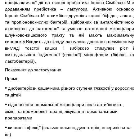
профілактичної дії на основі пробіотика Іпровіт-Сімбілакт-М з
додаванням пребіотика – лактулози. Активною основою
Іпровіт-Сімбілакт-М є симбіоз дружніх людині біфідо-, лакто-,
та пропіоновокислих бактерій, відібраних за антагоністичною
активністю до патогенної та умовно патогенної мікрофлори
шлунково-кишкового тракту та які мають максимальну
синергету.Входить до складу лактулоза досягає в незміненому
вигляді товстої кишки і вибірково стимулює ріст і
життєдіяльність індигенної (власної) мікрофлори (біфідо- та
лактобактерій).
Показання до застосування
Прямі:
•
дисбактеріози кишечника різного ступеня тяжкості у дорослих
та дітей
•
відновлення нормальної мікрофлори після антибіотико-,
хіміо- та променевої терапії, лікування гормональними
препаратами
•
кишкові інфекції (сальмонельози, дизентерія, ешерихіози та
ін.)