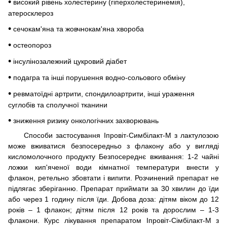
•
високий рівень холестерину (гіперхолестеринемія),
атеросклероз
•
сечокам'яна та жовчнокам'яна хвороба
•
остеопороз
•
інсулінозалежний цукровий діабет
•
подагра та інші порушення водно-сольового обміну
•
ревматоїдні артрити, спондилоартрити, інші ураження
суглобів та сполучної тканини
•
зниження ризику онкологічних захворювань
Способи застосування Іпровіт-Симбілакт-М з лактулозою
може вживатися безпосередньо з флакону або у вигляді
кисломолочного продукту Безпосереднє вживання: 1-2 чайні
ложки кип'яченої води кімнатної температури внести у
флакон, ретельно збовтати і випити. Розчинений препарат не
підлягає зберіганню. Препарат приймати за 30 хвилин до їди
або через 1 годину після їди. Добова доза: дітям віком до 12
років – 1 флакон; дітям після 12 років та дорослим – 1-3
флакони. Курс лікування препаратом Іпровіт-Сімбілакт-М з