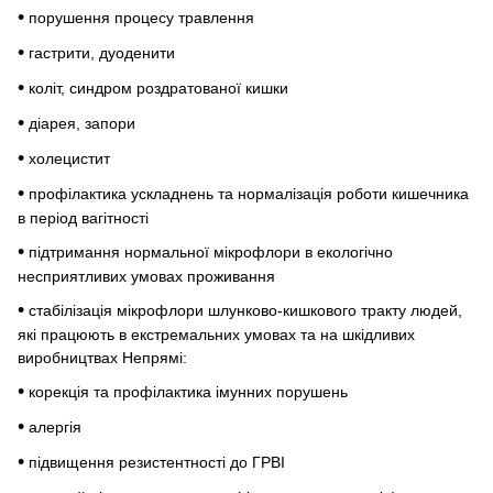
•
порушення процесу травлення
•
гастрити, дуоденити
•
коліт, синдром роздратованої кишки
•
діарея, запори
•
холецистит
•
профілактика ускладнень та нормалізація роботи кишечника
в період вагітності
•
підтримання нормальної мікрофлори в екологічно
несприятливих умовах проживання
•
стабілізація мікрофлори шлунково-кишкового тракту людей,
які працюють в екстремальних умовах та на шкідливих
виробництвах Непрямі:
•
корекція та профілактика імунних порушень
•
алергія
•
підвищення резистентності до ГРВІ