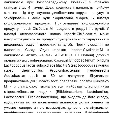
лактулозою при безпосередньому вживанні з флакону
становить до 4 тижнів. Доза, кратність і тривалість прийому
залежать від віку, ступеня дисбіотичних порушень, супутніх
захворювань і може бути скоригована лікарем. У вигляді
кисломолочного продукту: Приготування кисломолочного
продукту Іпровіт-Сімбілакт-М наведено в розділі інструкції. У
вигляді кисломолочного напою Іпровіт-Сімбілакт-М може
використовуватись як продукт функціонального харчування у
щоденному раціоні дорослих та дітей. Протипоказання не
виявлено. Склад Один флакон Іпровіт-Сімбілакт-М з
лактулозою містить не менше 5•10 (в 10 ступені) дружніх
людині живих ліофілізованих бактерій
Bifidobacterium bifidum
Lactococcus lactis subsp.diacetilactis Streptococcus salivarius
subsp. thermophilus Propionibacterium freudenrechii
Acetobacter aceti
та 50 мг лактулози. Лікувально-
профілактична дія : Властивості препарату Іпровіт-Симбілакт-
М - з лактулозою визначаються найбільш фізіологічними
мікросимбіонтами людини (Bifidobacterium, Lactobacillus,
Lactococcus і Propionibacterium), що входять до його складу,
відібраними по антагоністичній активності до патогенної та
умовно- синергетичною взаємодією, доповненою лікувально-
профілактичними властивостями лактулози. Біфідобактерії